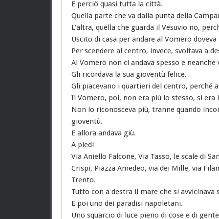
E perciò quasi tutta la città.
Quella parte che va dalla punta della Campane
L’altra, quella che guarda il Vesuvio no, per
Uscito di casa per andare al Vomero doveva im
Per scendere al centro, invece, svoltava a de
Al Vomero non ci andava spesso e neanche v
Gli ricordava la sua gioventù felice.
Gli piacevano i quartieri del centro, perché
Il Vomero, poi, non era più lo stesso, si era
Non lo riconosceva più, tranne quando incon
gioventù.
E allora andava giù.
A piedi
Via Aniello Falcone, Via Tasso, le scale di 
Crispi, Piazza Amedeo, via dei Mille, via Filan
Trento.
Tutto con a destra il mare che si avvicinava 
E poi uno dei paradisi napoletani.
Uno squarcio di luce pieno di cose e di gente