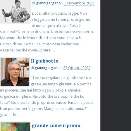
di
giannigargano
il
5 Novembre 2022
E così, all’improvviso, regge. Non
sfugge, come fa sempre, di giorno,
di notte, qui o altrove. Cosa è
successo? Non lo so di sicuro. Non posso esserne certo.
Ma sento che le letture di ieri sera sono ancora lì.
Dentro di me. Come una improvvisa rivelazione.
Assurda, perché ovvia! Eppure …
Il giubbotto
di
giannigargano
il
27 Ottobre 2022
Ti posso regalare un giubbotto? No
grazie, ne tengo già tanti. No perché
mi piaceva. Che hai fatto oggi? Biologia, chimica
organica e inglese. Hai visto che scaloppine che ho
fatto? Sto diventando proprio un cuoco. Faccio la pasta.
Non per me, però, grazie. Mangio una scaloppina. E
grazie che …
grande come il primo