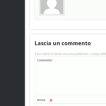
Lascia un commento
Il tuo indirizzo email non sarà pubblicato.
I campi obbl
Commento
*
Nome