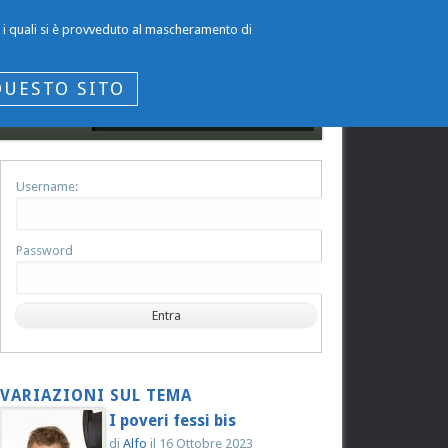
per i quali si è provveduto al mascheramento di
QUESTO SITO
Username:
Password
VARIAZIONI SUL TEMA
I poveri fessi bis
di
Alfo
il
16 Ottobre 2023