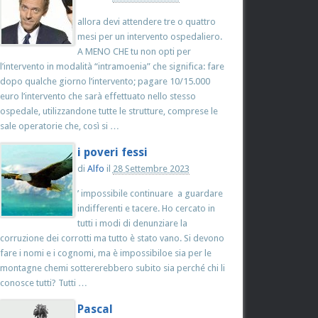
allora devi attendere tre o quattro
mesi per un intervento ospedaliero.
A MENO CHE tu non opti per
l’intervento in modalità “intramoenia” che significa: fare
dopo qualche giorno l’intervento; pagare 10/15.000
euro l’intervento che sarà effettuato nello stesso
ospedale, utilizzandone tutte le strutture, comprese le
sale operatorie che, così si …
i poveri fessi
di
Alfo
il
28 Settembre 2023
’ impossibile continuare a guardare
indifferenti e tacere. Ho cercato in
tutti i modi di denunziare la
corruzione dei corrotti ma tutto è stato vano. Si devono
fare i nomi e i cognomi, ma è impossibiloe sia per le
montagne chemi sottererebbero subito sia perché chi li
conosce tutti? Tutti …
Pascal