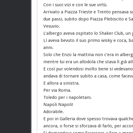
Con i suoi vizi e con le sue virtù.
Arrivato a Piazza Trieste e Trento pensava s
due passi, subito dopo Piazza Plebiscito e S
Vesuvio.
L’albergo aveva ospitato lo Shaker Club, un 
Lì aveva bevuto il suo primo wisky e coca, ba
anni.
Solo che Enzo la mattina non c’era in alberg
mentre lui era un allodola che stava lì già al
E così pur volendosi molto bene si vedevano
andava di tornare subito a casa, come face
E allora a sinistra.
Per via Roma.
Toledo per i napoletani.
Napoli Napoli!
Adorabile.
E poi in Galleria dove spesso trovava qualc
ancora, o forse si sforzava di farlo, per acco
Si domandava come facessero a fare a meno 