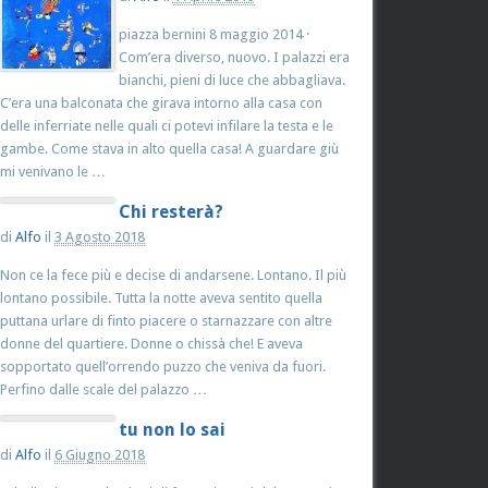
piazza bernini 8 maggio 2014 ·
Com’era diverso, nuovo. I palazzi era
bianchi, pieni di luce che abbagliava.
C’era una balconata che girava intorno alla casa con
delle inferriate nelle quali ci potevi infilare la testa e le
gambe. Come stava in alto quella casa! A guardare giù
mi venivano le …
Chi resterà?
di
Alfo
il
3 Agosto 2018
Non ce la fece più e decise di andarsene. Lontano. Il più
lontano possibile. Tutta la notte aveva sentito quella
puttana urlare di finto piacere o starnazzare con altre
donne del quartiere. Donne o chissà che! E aveva
sopportato quell’orrendo puzzo che veniva da fuori.
Perfino dalle scale del palazzo …
tu non lo sai
di
Alfo
il
6 Giugno 2018