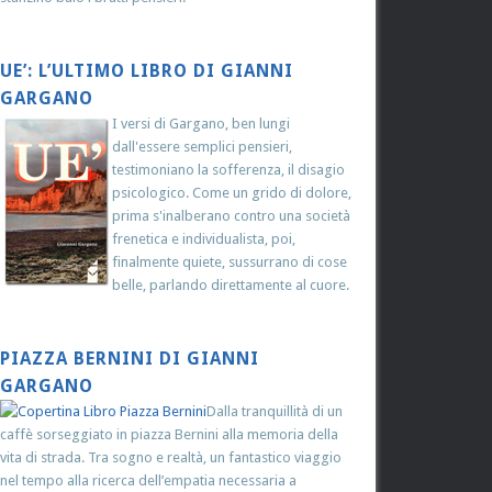
UE’: L’ULTIMO LIBRO DI GIANNI
GARGANO
I versi di Gargano, ben lungi
dall'essere semplici pensieri,
testimoniano la sofferenza, il disagio
psicologico. Come un grido di dolore,
prima s'inalberano contro una società
frenetica e individualista, poi,
finalmente quiete, sussurrano di cose
belle, parlando direttamente al cuore.
PIAZZA BERNINI DI GIANNI
GARGANO
Dalla tranquillità di un
caffè sorseggiato in piazza Bernini alla memoria della
vita di strada. Tra sogno e realtà, un fantastico viaggio
nel tempo alla ricerca dell’empatia necessaria a