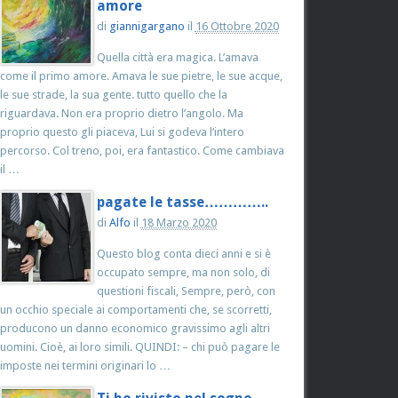
amore
di
giannigargano
il
16 Ottobre 2020
Quella città era magica. L’amava
come il primo amore. Amava le sue pietre, le sue acque,
le sue strade, la sua gente. tutto quello che la
riguardava. Non era proprio dietro l’angolo. Ma
proprio questo gli piaceva, Lui si godeva l’intero
percorso. Col treno, poi, era fantastico. Come cambiava
il …
pagate le tasse…………..
di
Alfo
il
18 Marzo 2020
Questo blog conta dieci anni e si è
occupato sempre, ma non solo, di
questioni fiscali, Sempre, però, con
un occhio speciale ai comportamenti che, se scorretti,
producono un danno economico gravissimo agli altri
uomini. Cioè, ai loro simili. QUINDI: – chi può pagare le
imposte nei termini originari lo …