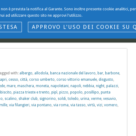
li non è prevista la notifica al Garante. Sono inoltre presente cookie analitici, 
nui ad utilizzare questo sito ne approvi l'utilizzo.
STESA
APPROVO L'USO DEI COOKIE SU 
.it
Io Gianni Gargano
Variazioni sul tema
Entrate e Dogane
agged with:
albergo
,
allodola
,
banca nazionale del lavoro
,
bar
,
barbone
,
apri
,
cesso
,
città
,
corso umberto
,
corso vittorio emanuele
,
disgusto
,
ede
,
mare
,
maschera
,
moneta
,
napoletani
,
napoli
,
nebbia
,
night
,
palazzi
,
ebiscito
,
piazza trieste e trento
,
pipì
,
pizzo
,
popolo
,
posillipo
,
punta
co
,
scalino
,
shaker club
,
signorino
,
soldi
,
toledo
,
urina
,
verme
,
vesuvio
,
mille
,
via filangieri
,
via pontano
,
via roma
,
via tasso
,
virtù
,
vizi
,
vomero
,