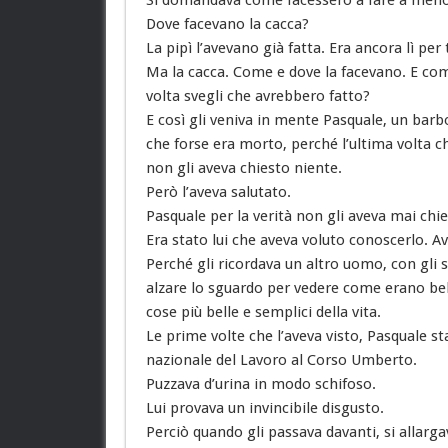
Dove facevano la cacca?
La pipì l’avevano già fatta. Era ancora lì per 
Ma la cacca. Come e dove la facevano. E come
volta svegli che avrebbero fatto?
E così gli veniva in mente Pasquale, un bar
che forse era morto, perché l’ultima volta c
non gli aveva chiesto niente.
Però l’aveva salutato.
Pasquale per la verità non gli aveva mai chi
Era stato lui che aveva voluto conoscerlo. Av
Perché gli ricordava un altro uomo, con gli s
alzare lo sguardo per vedere come erano belli 
cose più belle e semplici della vita.
Le prime volte che l’aveva visto, Pasquale st
nazionale del Lavoro al Corso Umberto.
Puzzava d’urina in modo schifoso.
Lui provava un invincibile disgusto.
Perciò quando gli passava davanti, si allarga