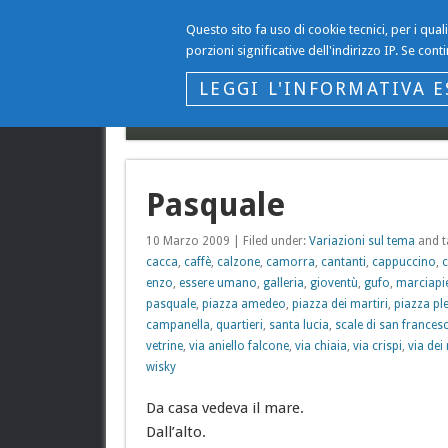
Questo sito fa uso di cookie tecnici, per i qua
Il Blog…
porzioni significative dell'indirizzo IP. Se conti
… di Gianni Gargano
LEGGI L'INFORMATIVA E
Contattaci
Privacy del sito www.giannigargano
Pasquale
10 Marzo 2009 | Filed under:
Variazioni sul tema
and t
cacca
,
caffè
,
calzone
,
camorra
,
cantanti
,
cappuccino
,
c
enzo
,
essere umano
,
galleria
,
gioventù
,
gufo
,
marciapi
pasquale
,
piazza amedeo
,
piazza dei martiri
,
piazza pl
campanella
,
quartieri
,
santa lucia
,
scale di san frances
vetrine
,
via aniello falcone
,
via chiaia
,
via crispi
,
via dei 
wisky
Da casa vedeva il mare.
Dall’alto.