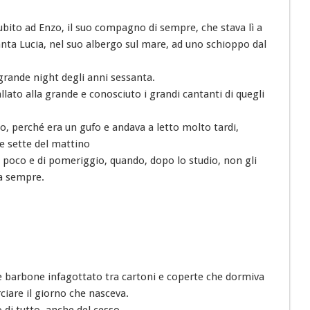
ubito ad Enzo, il suo compagno di sempre, che stava lì a
anta Lucia, nel suo albergo sul mare, ad uno schioppo dal
grande night degli anni sessanta.
llato alla grande e conosciuto i grandi cantanti di quegli
o, perché era un gufo e andava a letto molto tardi,
le sette del mattino
 poco e di pomeriggio, quando, dopo lo studio, non gli
va sempre.
he barbone infagottato tra cartoni e coperte che dormiva
rciare il giorno che nasceva.
di tutto, anche del cesso.