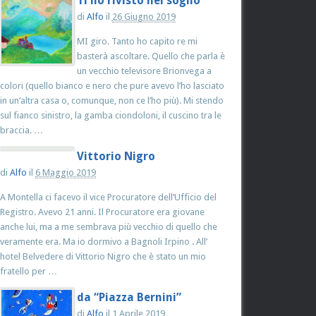
Ti ho rivisto nel sogno
di
Alfo
il
26 Giugno 2019
MI giro. Tanto ho capito re mi
basterà ascoltare. Quello che parla è
un vecchio televisore Brionvega a
colori (quello bianco e nero che pure avevo l’ho lasciato
in un’altra casa o, comunque, non ce l’ho più). Mi stendo
sul fianco sinistro, la gamba ciondoloni, il cuscino tra le
braccia. …
Vittorio Nigro
di
Alfo
il
6 Maggio 2019
A Montella ci facevo il vice Procuratore dell’Ufficio del
Registro. Avevo 21 anni. Il Procuratore era giovane
anche lui, ma a me sembrava più vecchio di quello che
veramente era. Ma io dormivo a Bagnoli Irpino . All’
hotel Belvedere di Vittorio Nigro che è stato un mio
fratello per …
da “Piazza Bernini”
di
Alfo
il
1 Aprile 2019