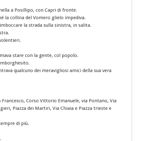
lla a Posillipo, con Capri di fronte.
ché la collina del Vomero glielo impediva.
boccare la strada sulla sinistra, in salita.
stra.
olentieri.
 amava stare con la gente, col popolo.
 imborghesito.
trava qualcuno dei meravigliosi amici della sua vera
San Francesco, Corso Vittorio Emanuele, via Pontano, Via
gieri, Piazza dei Martiri, Via Chiaia e Piazza trieste e
sempre di più.
.