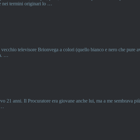
 nei termini originari lo …
n vecchio televisore Brionvega a colori (quello bianco e nero che pure a
ia. …
vevo 21 anni. Il Procuratore era giovane anche lui, ma a me sembrava p
r …