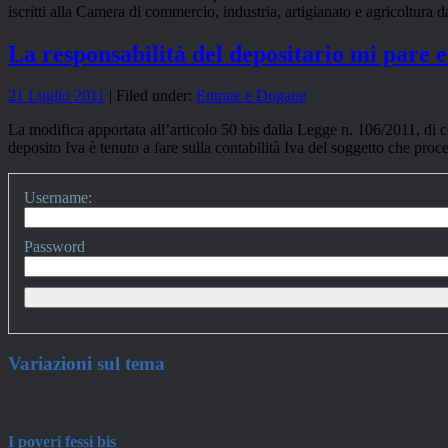
iscritti alla Camera di commercio, industria, artigianato e agricoltur
La responsabilità del depositario mi pare e
21 Luglio 2011
| Filed under:
Entrate e Dogane
La modifica apportata all’articolo 50 bis dalla Legge n. 106/2011, di con
deposito Iva è tenuto a fare sulla contabilità Iva del soggetto che proce
Username:
Password
Variazioni sul tema
I poveri fessi bis