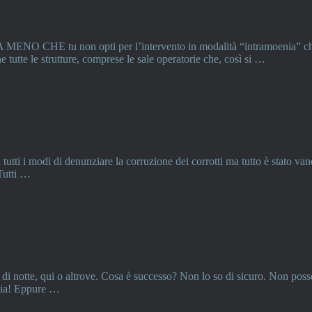
o. A MENO CHE tu non opti per l’intervento in modalità “intramoenia” ch
e tutte le strutture, comprese le sale operatorie che, così si …
 tutti i modi di denunziare la corruzione dei corrotti ma tutto è stato v
Tutti …
i notte, qui o altrove. Cosa è successo? Non lo so di sicuro. Non posso e
via! Eppure …