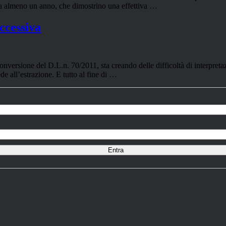
a da almeno un anno, che dimostrino una effettiva …
ccessiva
versione del D.L.n. 70/2011, sta creando delle difficoltà di interpretazio
de all’estrazione. E tutto al fine di …