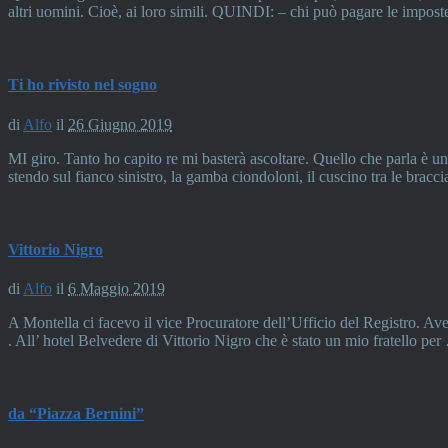
altri uomini. Cioè, ai loro simili. QUINDI: – chi può pagare le imposte
Ti ho rivisto nel sogno
di
Alfo
il
26 Giugno 2019
MI giro. Tanto ho capito re mi basterà ascoltare. Quello che parla è u
stendo sul fianco sinistro, la gamba ciondoloni, il cuscino tra le bracc
Vittorio Nigro
di
Alfo
il
6 Maggio 2019
A Montella ci facevo il vice Procuratore dell’Ufficio del Registro. A
. All’ hotel Belvedere di Vittorio Nigro che è stato un mio fratello pe
da “Piazza Bernini”