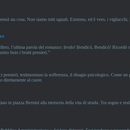
 pensà sta cosa. Non siamo tutti uguali. Esistono, ed è vero, i vigliacchi
no
l libro, l’ultima parola del romanzo: livido! Bendicò, Bendicò! Ricordò
zino buio i brutti pensieri.”
ci pensieri, testimoniano la sofferenza, il disagio psicologico. Come un 
do direttamente al cuore.
giato in piazza Bernini alla memoria della vita di strada. Tra sogno e rea