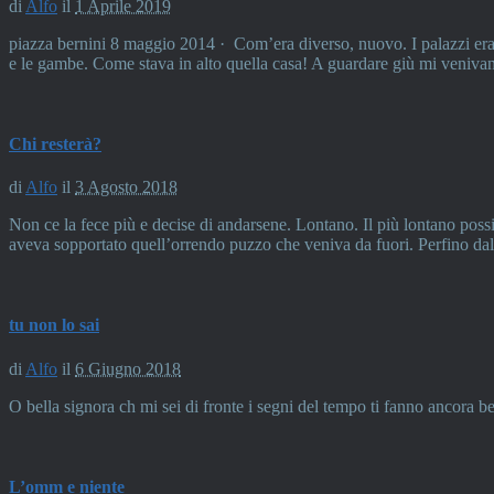
di
Alfo
il
1 Aprile 2019
piazza bernini 8 maggio 2014 · Com’era diverso, nuovo. I palazzi era bia
e le gambe. Come stava in alto quella casa! A guardare giù mi veniva
Chi resterà?
di
Alfo
il
3 Agosto 2018
Non ce la fece più e decise di andarsene. Lontano. Il più lontano possib
aveva sopportato quell’orrendo puzzo che veniva da fuori. Perfino da
tu non lo sai
di
Alfo
il
6 Giugno 2018
O bella signora ch mi sei di fronte i segni del tempo ti fanno ancora bel
L’omm e niente