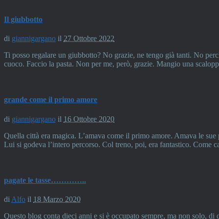
Il giubbotto
di
giannigargano
il
27 Ottobre 2022
Ti posso regalare un giubbotto? No grazie, ne tengo già tanti. No per
cuoco. Faccio la pasta. Non per me, però, grazie. Mangio una scalop
grande come il primo amore
di
giannigargano
il
16 Ottobre 2020
Quella città era magica. L’amava come il primo amore. Amava le sue pie
Lui si godeva l’intero percorso. Col treno, poi, era fantastico. Come 
pagate le tasse…………..
di
Alfo
il
18 Marzo 2020
Questo blog conta dieci anni e si è occupato sempre, ma non solo, di 