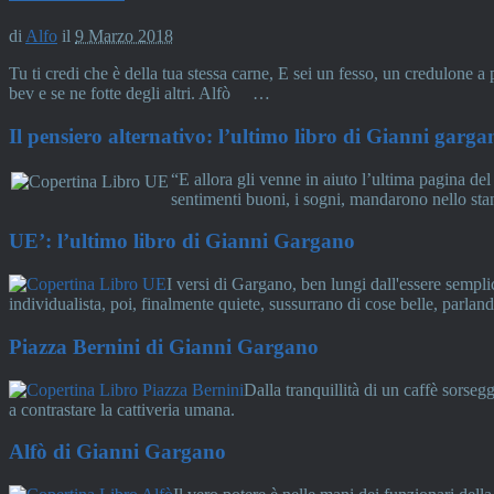
di
Alfo
il
9 Marzo 2018
Tu ti credi che è della tua stessa carne, E sei un fesso, un credulone a
bev e se ne fotte degli altri. Alfò …
Il pensiero alternativo: l’ultimo libro di Gianni garga
“E allora gli venne in aiuto l’ultima pagina de
sentimenti buoni, i sogni, mandarono nello stan
UE’: l’ultimo libro di Gianni Gargano
I versi di Gargano, ben lungi dall'essere sempli
individualista, poi, finalmente quiete, sussurrano di cose belle, parlan
Piazza Bernini di Gianni Gargano
Dalla tranquillità di un caffè sorseg
a contrastare la cattiveria umana.
Alfò di Gianni Gargano