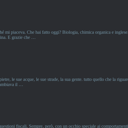
ché mi piaceva. Che hai fatto oggi? Biologia, chimica organica e inglese
pina. E grazie che …
tre, le sue acque, le sue strade, la sua gente. tutto quello che la rigua
cambiava il …
questioni fiscali, Sempre, però, con un occhio speciale ai comportamen