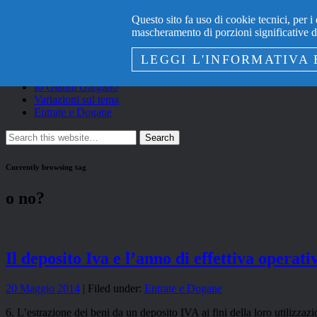
Il Blog…
Questo sito fa uso di cookie tecnici, per i 
… di Gianni Gargano
mascheramento di porzioni significative del
Navigation
LEGGI L'INFORMATIVA 
Contattaci
Privacy del sito www.giannigargano.it
Io Gianni Gargano
Variazioni sul tema
Entrate e Dogane
Currently browsing tag
o no?
Il deposito Iva e l’anno di effettiva operati
20 Maggio 2014
| Filed under:
Entrate e Dogane
6. L’estrazione dei beni da un deposito IVA ai fini della loro utilizzaz