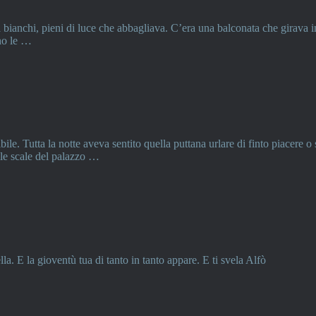
nchi, pieni di luce che abbagliava. C’era una balconata che girava intorn
no le …
ile. Tutta la notte aveva sentito quella puttana urlare di finto piacere 
lle scale del palazzo …
la. E la gioventù tua di tanto in tanto appare. E ti svela Alfò