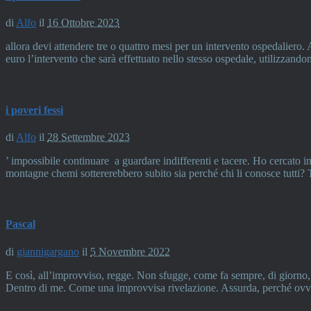
di
Alfo
il
16 Ottobre 2023
allora devi attendere tre o quattro mesi per un intervento ospedalier
euro l’intervento che sarà effettuato nello stesso ospedale, utilizzandon
i poveri fessi
di
Alfo
il
28 Settembre 2023
’ impossibile continuare a guardare indifferenti e tacere. Ho cercato in
montagne chemi sottererebbero subito sia perché chi li conosce tutti? 
Pascal
di
giannigargano
il
5 Novembre 2022
E così, all’improvviso, regge. Non sfugge, come fa sempre, di giorno, d
Dentro di me. Come una improvvisa rivelazione. Assurda, perché ov