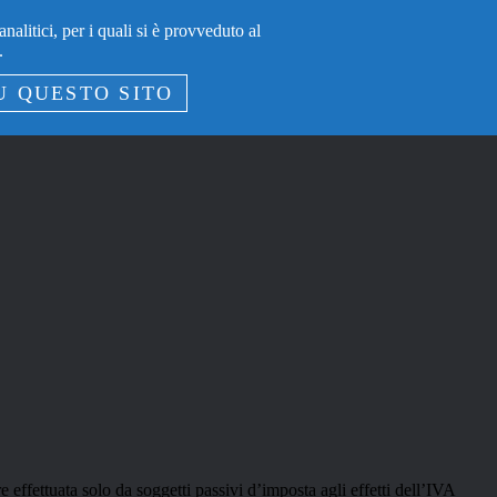
nalitici, per i quali si è provveduto al
.
U QUESTO SITO
 effettuata solo da soggetti passivi d’imposta agli effetti dell’IVA