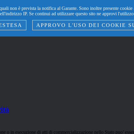
quali non è prevista la notifica al Garante. Sono inoltre presente cookie a
l'indirizzo IP. Se continui ad utilizzare questo sito ne approvi l'utilizzo
ESTESA
APPROVO L'USO DEI COOKIE S
vità
ione o in esecuzione di atti di commercializzazione nello Stato puo’ essere