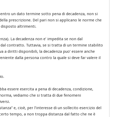
 entro un dato termine sotto pena di decadenza, non si
della prescrizione. Del pari non si applicano le norme che
a disposto altrimenti.
nza). La decadenza non e’ impedita se non dal
al contratto. Tuttavia, se si tratta di un termine stabilito
a a diritti disponibili, la decadenza puo’ essere anche
niente dalla persona contro la quale si deve far valere il
io.
debba essere esercita a pena di decadenza, condizione,
a norma, vediamo che si tratta di due fenomeni
versi.
anza” e, cioè, per l’interesse di un sollecito esercizio del
 certo tempo, a non troppa distanza dal fatto che ne è