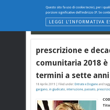
Questo sito fa uso di cookie tecnici, per i qua
Il Blog…
porzioni significative dell'indirizzo IP. Se conti
… di Gianni Gargano
LEGGI L'INFORMATIVA E
Contattaci
Privacy del sito www.giannigargano
prescrizione e deca
comunitaria 2018 è i
termini a sette anni
18 Aprile 2019 | Filed under:
Entrate e Dogane
and tagg
gargano
,
in giudicato
,
interruzione
,
passato
,
prescrizi
COD
Tito