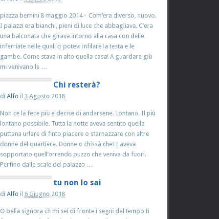
piazza bernini 8 maggio 2014 · Com’era diverso, nuovo.
I palazzi era bianchi, pieni di luce che abbagliava. C’era
una balconata che girava intorno alla casa con delle
inferriate nelle quali ci potevi infilare la testa e le
gambe. Come stava in alto quella casa! A guardare giù
mi venivano le …
Chi resterà?
di
Alfo
il
3 Agosto 2018
Non ce la fece più e decise di andarsene. Lontano. Il più
lontano possibile. Tutta la notte aveva sentito quella
puttana urlare di finto piacere o starnazzare con altre
donne del quartiere. Donne o chissà che! E aveva
sopportato quell’orrendo puzzo che veniva da fuori.
Perfino dalle scale del palazzo …
tu non lo sai
di
Alfo
il
6 Giugno 2018
O bella signora ch mi sei di fronte i segni del tempo ti