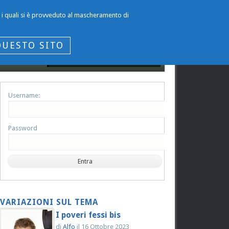
per i quali si è provveduto al mascheramento di
QUESTO SITO
Username:
Password
VARIAZIONI SUL TEMA
I poveri fessi bis
di
Alfo
il
16 Ottobre 2023