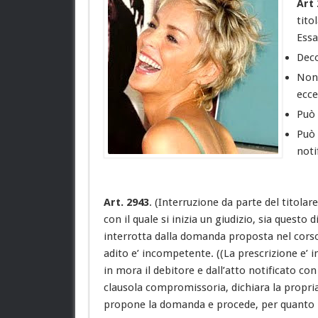
Art 
tito
Essa
Deco
Non 
ecce
Può 
Può 
noti
Art. 2943
. (Interruzione da parte del titolare
con il quale si inizia un giudizio, sia questo
interrotta dalla domanda proposta nel corso d
adito e’ incompetente. ((La prescrizione e’ i
in mora il debitore e dall’atto notificato c
clausola compromissoria, dichiara la propri
propone la domanda e procede, per quanto le 