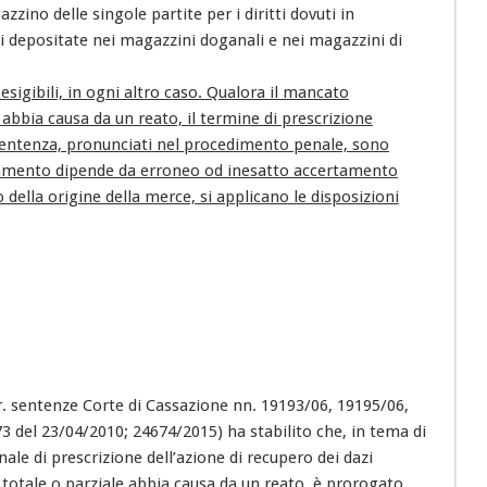
azzino delle singole partite per i diritti dovuti in
depositate nei magazzini doganali e nei magazzini di
i esigibili, in ogni altro caso. Qualora il mancato
 abbia causa da un reato, il termine di prescrizione
a sentenza, pronunciati nel procedimento penale, sono
agamento dipende da erroneo od inesatto accertamento
 o della origine della merce, si applicano le disposizioni
r. sentenze Corte di Cassazione nn. 19193/06, 19195/06,
3 del 23/04/2010; 24674/2015) ha stabilito che, in tema di
nale di prescrizione dell’azione di recupero dei dazi
totale o parziale abbia causa da un reato, è prorogato