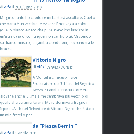
Ti ho rivisto nel sogno
di
Alfo
il
26 Giugno 2019
MI giro. Tanto ho capito re mi basterà ascoltare. Quello
che parla è un vecchio televisore Brionvega a colori
(quello bianco e nero che pure avevo l’ho lasciato in
un’altra casa o, comunque, non ce l’ho più). Mi stendo
sul fianco sinistro, la gamba ciondoloni, il cuscino tra le
braccia. …
Vittorio Nigro
di
Alfo
il
6 Maggio 2019
A Montella ci facevo il vice
Procuratore dell’Ufficio del Registro.
Avevo 21 anni. Il Procuratore era
giovane anche lui, ma a me sembrava più vecchio di
quello che veramente era. Ma io dormivo a Bagnoli
Irpino . All’ hotel Belvedere di Vittorio Nigro che è stato
un mio fratello per …
da “Piazza Bernini”
di
Alfo
il
1 Aprile 2019