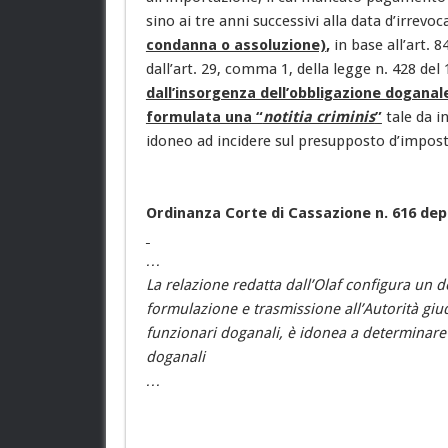
sino ai tre anni successivi alla data d’irrevo
condanna o assoluzione)
,
in base all’art. 
dall’art. 29, comma 1, della legge n. 428 del
dall’insorgenza dell’obbligazione doganal
formulata una “
notitia criminis
”
tale da in
idoneo ad incidere sul presupposto d’impost
Ordinanza Corte di Cassazione n. 616 depo
…
La relazione redatta dall’Olaf configura un d
formulazione e trasmissione all’Autorità giudiz
funzionari doganali, è idonea a determinare i
doganali
…