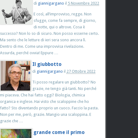
di
giannigargano
il
5 Novembre 2022
E così, all’improvviso, regge. Non
sfugge, come fa sempre, di giorno,
di notte, qui o altrove. Cosa è
successo? Non lo so di sicuro. Non posso esserne certo.
Ma sento che le letture di ieri sera sono ancora lì.
Dentro di me. Come una improvvisa rivelazione.
Assurda, perché ovvia! Eppure …
Il giubbotto
di
giannigargano
il
27 Ottobre 2022
Ti posso regalare un giubbotto? No
grazie, ne tengo già tanti. No perché
mi piaceva. Che hai fatto oggi? Biologia, chimica
organica e inglese. Hai visto che scaloppine che ho
fatto? Sto diventando proprio un cuoco. Faccio la pasta.
Non per me, però, grazie. Mangio una scaloppina. E
grazie che …
grande come il primo