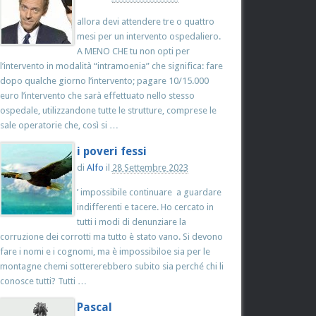
allora devi attendere tre o quattro
mesi per un intervento ospedaliero.
A MENO CHE tu non opti per
l’intervento in modalità “intramoenia” che significa: fare
dopo qualche giorno l’intervento; pagare 10/15.000
euro l’intervento che sarà effettuato nello stesso
ospedale, utilizzandone tutte le strutture, comprese le
sale operatorie che, così si …
i poveri fessi
di
Alfo
il
28 Settembre 2023
’ impossibile continuare a guardare
indifferenti e tacere. Ho cercato in
tutti i modi di denunziare la
corruzione dei corrotti ma tutto è stato vano. Si devono
fare i nomi e i cognomi, ma è impossibiloe sia per le
montagne chemi sottererebbero subito sia perché chi li
conosce tutti? Tutti …
Pascal