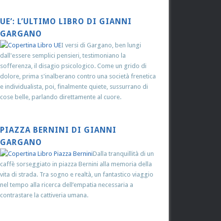
UE’: L’ULTIMO LIBRO DI GIANNI
GARGANO
I versi di Gargano, ben lungi
dall'essere semplici pensieri, testimoniano la
sofferenza, il disagio psicologico. Come un grido di
dolore, prima s'inalberano contro una società frenetica
e individualista, poi, finalmente quiete, sussurrano di
cose belle, parlando direttamente al cuore.
PIAZZA BERNINI DI GIANNI
GARGANO
Dalla tranquillità di un
caffè sorseggiato in piazza Bernini alla memoria della
vita di strada. Tra sogno e realtà, un fantastico viaggio
nel tempo alla ricerca dell’empatia necessaria a
contrastare la cattiveria umana.