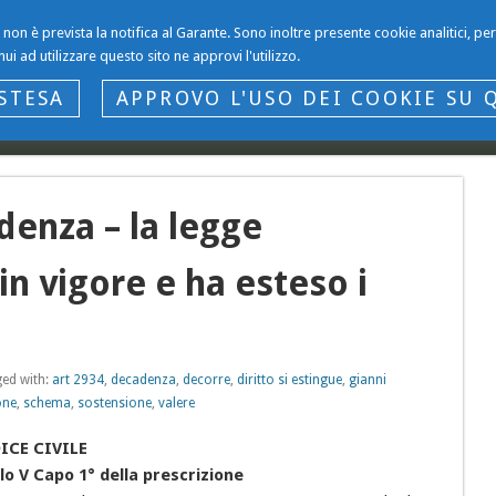
li non è prevista la notifica al Garante. Sono inoltre presente cookie analitici, 
nui ad utilizzare questo sito ne approvi l'utilizzo.
STESA
APPROVO L'USO DEI COOKIE SU 
.it
Io Gianni Gargano
Variazioni sul tema
Entrate e Dogane
denza – la legge
n vigore e ha esteso i
ed with:
art 2934
,
decadenza
,
decorre
,
diritto si estingue
,
gianni
one
,
schema
,
sostensione
,
valere
ICE CIVILE
lo V Capo 1° della prescrizione