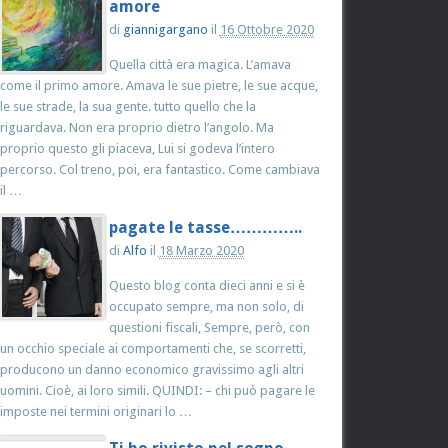
amore
di
giannigargano
il
16 Ottobre 2020
Quella città era magica. L’amava
come il primo amore. Amava le sue pietre, le sue acque,
le sue strade, la sua gente. tutto quello che la
riguardava. Non era proprio dietro l’angolo. Ma
proprio questo gli piaceva, Lui si godeva l’intero
percorso. Col treno, poi, era fantastico. Come cambiava
il …
pagate le tasse…………..
di
Alfo
il
18 Marzo 2020
Questo blog conta dieci anni e si è
occupato sempre, ma non solo, di
questioni fiscali, Sempre, però, con
un occhio speciale ai comportamenti che, se scorretti,
producono un danno economico gravissimo agli altri
uomini. Cioè, ai loro simili. QUINDI: – chi può pagare le
imposte nei termini originari lo …