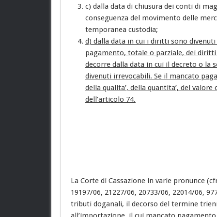
c) dalla data di chiusura dei conti di mag
conseguenza del movimento delle merci 
temporanea custodia;
d) dalla data in cui i diritti sono divenut
pagamento, totale o parziale, dei diritti
decorre dalla data in cui il decreto o l
divenuti irrevocabili. Se il mancato p
della qualita’, della quantita’, del valore
dell’articolo 74.
La Corte di Cassazione in varie pronunce (cf
19197/06, 21227/06, 20733/06, 22014/06, 977
tributi doganali, il decorso del termine trien
all’importazione, il cui mancato pagamento 