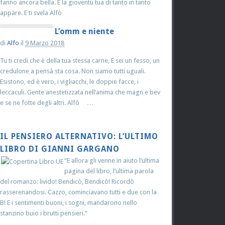
fanno ancora bella. E la gioventù tua di tanto in tanto
appare. E ti svela Alfò
L’omm e niente
di
Alfo
il
9 Marzo 2018
Tu ti credi che è della tua stessa carne, E sei un fesso, un
credulone a pensà sta cosa. Non siamo tutti uguali.
Esistono, ed è vero, i vigliacchi, le doppie facce, i
leccaculi. Gente anestetizzata nell’anima che magn e bev
e se ne fotte degli altri. Alfò …
IL PENSIERO ALTERNATIVO: L’ULTIMO
LIBRO DI GIANNI GARGANO
“E allora gli venne in aiuto l’ultima
pagina del libro, l’ultima parola
del romanzo: livido! Bendicò, Bendicò! Ricordò
rasserenandosi. Cazzo, cominciavano tutti e due con la
B! E i sentimenti buoni, i sogni, mandarono nello
stanzino buio i brutti pensieri.”