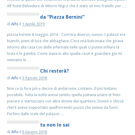
All’ hotel Belvedere di Vittorio Nigro che è stato un mio fratello per …
da “Piazza Bernini”
di
Alfo
il
1 Aprile 2019
piazza bernini 8 maggio 2014 · Com’era diverso, nuovo. I palazzi era
bianchi, pieni di luce che abbagliava. C’era una balconata che girava
intorno alla casa con delle inferriate nelle quali ci potevi infilare la
testa e le gambe. Come stava in alto quella casa! A guardare giù mi
venivano le …
Chi resterà?
di
Alfo
il
3 Agosto 2018
Non ce la fece più e decise di andarsene. Lontano. Il più lontano
possibile. Tutta la notte aveva sentito quella puttana urlare di finto
piacere o starnazzare con altre donne del quartiere. Donne o chissà
che! E aveva sopportato quell’orrendo puzzo che veniva da fuori.
Perfino dalle scale del palazzo …
tu non lo sai
di
Alfo
il
6 Giugno 2018