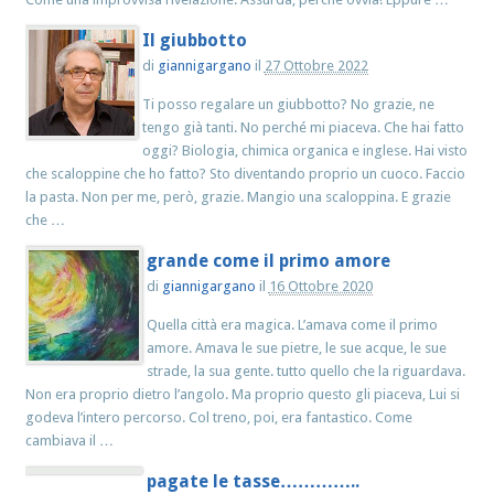
Il giubbotto
di
giannigargano
il
27 Ottobre 2022
Ti posso regalare un giubbotto? No grazie, ne
tengo già tanti. No perché mi piaceva. Che hai fatto
oggi? Biologia, chimica organica e inglese. Hai visto
che scaloppine che ho fatto? Sto diventando proprio un cuoco. Faccio
la pasta. Non per me, però, grazie. Mangio una scaloppina. E grazie
che …
grande come il primo amore
di
giannigargano
il
16 Ottobre 2020
Quella città era magica. L’amava come il primo
amore. Amava le sue pietre, le sue acque, le sue
strade, la sua gente. tutto quello che la riguardava.
Non era proprio dietro l’angolo. Ma proprio questo gli piaceva, Lui si
godeva l’intero percorso. Col treno, poi, era fantastico. Come
cambiava il …
pagate le tasse…………..