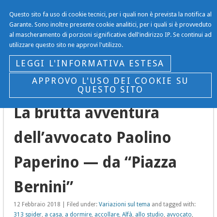
Questo sito fa uso di cookie tecnici, per i quali non è prevista la notifica al
Il Blog…
Garante. Sono inoltre presente cookie analitici, per i quali si è provveduto
al mascheramento di porzioni significative dell'indirizzo IP. Se continui ad
… di Gianni Gargano
utilizzare questo sito ne approvi l'utilizzo.
Navigation
LEGGI L'INFORMATIVA ESTESA
APPROVO L'USO DEI COOKIE SU
QUESTO SITO
La brutta avventura
dell’avvocato Paolino
Paperino — da “Piazza
Bernini”
12 Febbraio 2018 | Filed under:
Variazioni sul tema
and tagged with:
313 spider
,
a casa
,
a dormire
,
accollare
,
Alfà
,
allo studio
,
avvocato
,