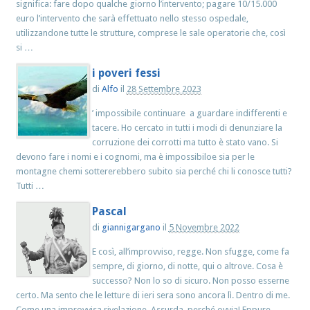
significa: fare dopo qualche giorno l’intervento; pagare 10/15.000
euro l’intervento che sarà effettuato nello stesso ospedale,
utilizzandone tutte le strutture, comprese le sale operatorie che, così
si …
i poveri fessi
di
Alfo
il
28 Settembre 2023
’ impossibile continuare a guardare indifferenti e
tacere. Ho cercato in tutti i modi di denunziare la
corruzione dei corrotti ma tutto è stato vano. Si
devono fare i nomi e i cognomi, ma è impossibiloe sia per le
montagne chemi sottererebbero subito sia perché chi li conosce tutti?
Tutti …
Pascal
di
giannigargano
il
5 Novembre 2022
E così, all’improvviso, regge. Non sfugge, come fa
sempre, di giorno, di notte, qui o altrove. Cosa è
successo? Non lo so di sicuro. Non posso esserne
certo. Ma sento che le letture di ieri sera sono ancora lì. Dentro di me.
Come una improvvisa rivelazione. Assurda, perché ovvia! Eppure …