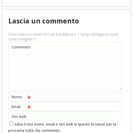
Lascia un commento
Il tuo indirizzo email non sarà pubblicato.
I campi obbligatori sono
contrassegnati
*
Commento
*
Nome
*
Email
Sito web
Salva il mio nome, email e sito web in questo browser per la
prossima volta che commento.