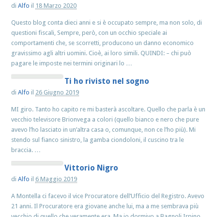
di
Alfo
il
18 Marzo 2020
Questo blog conta dieci anni e si è occupato sempre, ma non solo, di
questioni fiscali, Sempre, però, con un occhio speciale ai
comportamenti che, se scorretti, producono un danno economico
gravissimo agli altri uomini. Cioè, ai loro simili. QUINDI: – chi può
pagare le imposte nei termini originari lo …
Ti ho rivisto nel sogno
di
Alfo
il
26 Giugno 2019
MI giro. Tanto ho capito re mi basterà ascoltare. Quello che parla è un
vecchio televisore Brionvega a colori (quello bianco e nero che pure
avevo l’ho lasciato in un’altra casa o, comunque, non ce l’ho più). Mi
stendo sul fianco sinistro, la gamba ciondoloni, il cuscino tra le
braccia. …
Vittorio Nigro
di
Alfo
il
6 Maggio 2019
A Montella ci facevo il vice Procuratore dell’Ufficio del Registro. Avevo
21 anni. Il Procuratore era giovane anche lui, ma a me sembrava più
vecchio di quello che veramente era. Ma io dormivo a Bagnoli Irpino .