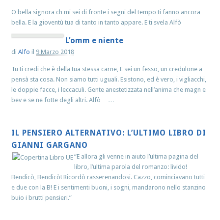
O bella signora ch mi sei di fronte i segni del tempo ti fanno ancora
bella. E la gioventù tua di tanto in tanto appare. E ti svela Alfò
L’omm e niente
di
Alfo
il
9 Marzo 2018
Tu ti credi che è della tua stessa carne, E sei un fesso, un credulone a
pensà sta cosa. Non siamo tutti uguali. Esistono, ed è vero, i vigliacchi,
le doppie facce, i leccaculi. Gente anestetizzata nell’anima che magn e
bev e se ne fotte degli altri. Alfò …
IL PENSIERO ALTERNATIVO: L’ULTIMO LIBRO DI
GIANNI GARGANO
“E allora gli venne in aiuto l’ultima pagina del
libro, l’ultima parola del romanzo: livido!
Bendicò, Bendicò! Ricordò rasserenandosi. Cazzo, cominciavano tutti
e due con la B! E i sentimenti buoni, i sogni, mandarono nello stanzino
buio i brutti pensieri.”