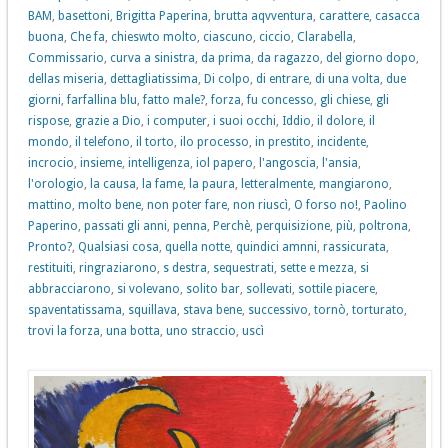
BAM
,
basettoni
,
Brigitta Paperina
,
brutta aqvventura
,
carattere
,
casacca
buona
,
Che fa
,
chieswto molto
,
ciascuno
,
ciccio
,
Clarabella
,
Commissario
,
curva a sinistra
,
da prima
,
da ragazzo
,
del giorno dopo
,
dellas miseria
,
dettagliatissima
,
Di colpo
,
di entrare
,
di una volta
,
due
giorni
,
farfallina blu
,
fatto male?
,
forza
,
fu concesso
,
gli chiese
,
gli
rispose
,
grazie a Dio
,
i computer
,
i suoi occhi
,
Iddio
,
il dolore
,
il
mondo
,
il telefono
,
il torto
,
ilo processo
,
in prestito
,
incidente
,
incrocio
,
insieme
,
intelligenza
,
iol papero
,
l'angoscia
,
l'ansia
,
l'orologio
,
la causa
,
la fame
,
la paura
,
letteralmente
,
mangiarono
,
mattino
,
molto bene
,
non poter fare
,
non riuscì
,
O forso no!
,
Paolino
Paperino
,
passati gli anni
,
penna
,
Perchè
,
perquisizione
,
più
,
poltrona
,
Pronto?
,
Qualsiasi cosa
,
quella notte
,
quindici amnni
,
rassicurata
,
restituiti
,
ringraziarono
,
s destra
,
sequestrati
,
sette e mezza
,
si
abbracciarono
,
si volevano
,
solito bar
,
sollevati
,
sottile piacere
,
spaventatissama
,
squillava
,
stava bene
,
successivo
,
tornò
,
torturato
,
trovi la forza
,
una botta
,
uno straccio
,
uscì