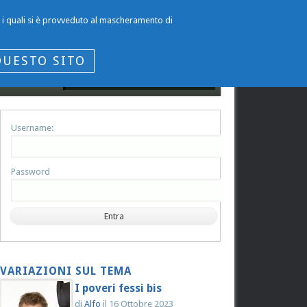
per i quali si è provveduto al mascheramento di
QUESTO SITO
Username:
Password
VARIAZIONI SUL TEMA
I poveri fessi bis
di
Alfo
il
16 Ottobre 2023