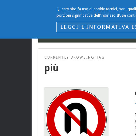
Questo sito fa uso di cookie tecnici, per i qua
Il Blog…
porzioni significative dell'indirizzo IP. Se conti
… di Gianni Gargano
LEGGI L'INFORMATIVA E
Contattaci
Privacy del sito www.giannigargano
CURRENTLY BROWSING TAG
più