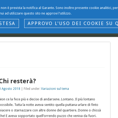
li non è prevista la notifica al Garante. Sono inoltre presente cookie analitici, 
nui ad utilizzare questo sito ne approvi l'utilizzo.
STESA
APPROVO L'USO DEI COOKIE SU 
.it
Io Gianni Gargano
Variazioni sul tema
Entrate e Dogane
Chi resterà?
3 Agosto 2018
| Filed under:
Variazioni sul tema
Non ce la fece più e decise di andarsene. Lontano. Il più lontano
possibile. Tutta la notte aveva sentito quella puttana urlare di finto
piacere o starnazzare con altre donne del quartiere. Donne o chissà
che! E aveva sopportato quell’orrendo puzzo che veniva da fuori.