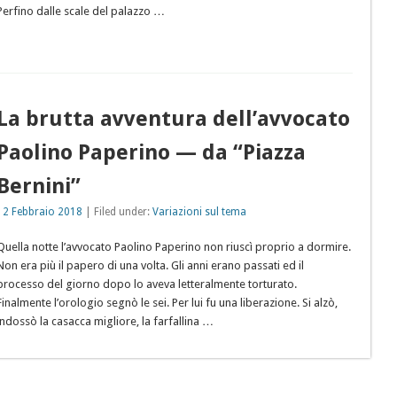
Perfino dalle scale del palazzo …
La brutta avventura dell’avvocato
Paolino Paperino — da “Piazza
Bernini”
12 Febbraio 2018
| Filed under:
Variazioni sul tema
Quella notte l’avvocato Paolino Paperino non riuscì proprio a dormire.
Non era più il papero di una volta. Gli anni erano passati ed il
processo del giorno dopo lo aveva letteralmente torturato.
Finalmente l’orologio segnò le sei. Per lui fu una liberazione. Si alzò,
indossò la casacca migliore, la farfallina …