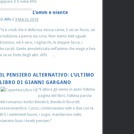
appare. E ti svela Alfò
L’omm e niente
di
Alfo
il
9 Marzo 2018
Tu ti credi che è della tua stessa carne, E sei un fesso, un
credulone a pensà sta cosa. Non siamo tutti uguali.
Esistono, ed è vero, i vigliacchi, le doppie facce, i
leccaculi. Gente anestetizzata nell’anima che magn e bev
e se ne fotte degli altri. Alfò …
IL PENSIERO ALTERNATIVO: L’ULTIMO
LIBRO DI GIANNI GARGANO
“E allora gli venne in aiuto l’ultima
pagina del libro, l’ultima parola
del romanzo: livido! Bendicò, Bendicò! Ricordò
rasserenandosi. Cazzo, cominciavano tutti e due con la
B! E i sentimenti buoni, i sogni, mandarono nello
stanzino buio i brutti pensieri.”