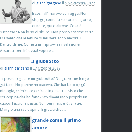
di
giannigargano
il
5 Novembre 2022
E così, all’improvviso, regge. Non
sfugge, come fa sempre, di giorno,
di notte, qui o altrove. Cosa è
successo? Non lo so di sicuro. Non posso esserne certo.
Ma sento che le letture di ieri sera sono ancora lì.
Dentro di me. Come una improvvisa rivelazione.
Assurda, perché ovvia! Eppure …
Il giubbotto
di
giannigargano
il
27 Ottobre 2022
Ti posso regalare un giubbotto? No grazie, ne tengo
già tanti. No perché mi piaceva. Che hai fatto oggi?
Biologia, chimica organica e inglese. Hai visto che
scaloppine che ho fatto? Sto diventando proprio un
cuoco. Faccio la pasta. Non per me, però, grazie.
Mangio una scaloppina. E grazie che …
grande come il primo
amore