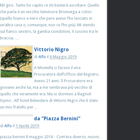
MI giro. Tanto ho capito re mi basterà ascoltare. Quello
che parla è un vecchio televisore Brionvega a colori
(quello bianco e nero che pure avevo l’ho lasciato in
un’altra casa o, comunque, non ce l’ho più). Mi stendo
sul fianco sinistro, la gamba ciondoloni, il cuscino tra le
braccia. …
Vittorio Nigro
di
Alfo
il
6 Maggio 2019
A Montella ci facevo il vice
Procuratore dell’Ufficio del Registro.
Avevo 21 anni. Il Procuratore era
giovane anche lui, ma a me sembrava più vecchio di
quello che veramente era. Ma io dormivo a Bagnoli
Irpino . All’ hotel Belvedere di Vittorio Nigro che è stato
un mio fratello per …
da “Piazza Bernini”
di
Alfo
il
1 Aprile 2019
piazza bernini 8 maggio 2014 · Com’era diverso, nuovo.