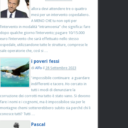
allora devi attendere tre o quattro
mesi per un intervento ospedaliero.
A MENO CHE tu non opti per
l’intervento in modalità “intramoenia” che significa: fare
dopo qualche giorno l’intervento; pagare 10/15.000
euro l’intervento che sarà effettuato nello stesso
ospedale, utilizzandone tutte le strutture, comprese le
sale operatorie che, così si …
i poveri fessi
di
Alfo
il
28 Settembre 2023
’ impossibile continuare a guardare
indifferenti e tacere. Ho cercato in
tutti i modi di denunziare la
corruzione dei corrotti ma tutto è stato vano. Si devono
fare i nomi e i cognomi, ma è impossibiloe sia per le
montagne chemi sottererebbero subito sia perché chi li
conosce tutti? Tutti …
Pascal