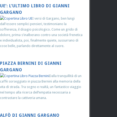
UE’: L’ULTIMO LIBRO DI GIANNI
GARGANO
I versi di Gargano, ben lungi
dall'essere semplici pensieri, testimoniano la
sofferenza, il disagio psicologico. Come un grido di
dolore, prima s'inalberano contro una società frenetica
e individualista, poi, finalmente quiete, sussurrano di
cose belle, parlando direttamente al cuore.
PIAZZA BERNINI DI GIANNI
GARGANO
Dalla tranquillità di un
caffè sorseggiato in piazza Bernini alla memoria della
vita di strada. Tra sogno e realtà, un fantastico viaggio
nel tempo alla ricerca dell’empatia necessaria a
contrastare la cattiveria umana.
ALFÒ DI GIANNI GARGANO