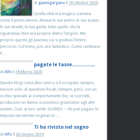
di
giannigargano
il
16 Ottobre 2020
Quella città era magica. L’amava
come il primo amore. Amava le sue pietre, le sue acque,
le sue strade, la sua gente. tutto quello che la
riguardava. Non era proprio dietro l’angolo. Ma
proprio questo gli piaceva, Lui si godeva l’intero
percorso. Col treno, poi, era fantastico. Come cambiava
il …
pagate le tasse…………..
di
Alfo
il
18 Marzo 2020
Questo blog conta dieci anni e si è occupato sempre,
ma non solo, di questioni fiscali, Sempre, però, con un
occhio speciale ai comportamenti che, se scorretti,
producono un danno economico gravissimo agli altri
uomini. Cioè, ai loro simili. QUINDI: – chi può pagare le
imposte nei termini originari lo …
Ti ho rivisto nel sogno
di
Alfo
il
26 Giugno 2019