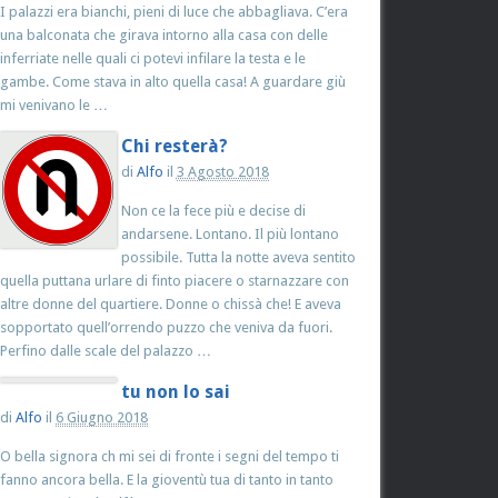
I palazzi era bianchi, pieni di luce che abbagliava. C’era
una balconata che girava intorno alla casa con delle
inferriate nelle quali ci potevi infilare la testa e le
gambe. Come stava in alto quella casa! A guardare giù
mi venivano le …
Chi resterà?
di
Alfo
il
3 Agosto 2018
Non ce la fece più e decise di
andarsene. Lontano. Il più lontano
possibile. Tutta la notte aveva sentito
quella puttana urlare di finto piacere o starnazzare con
altre donne del quartiere. Donne o chissà che! E aveva
sopportato quell’orrendo puzzo che veniva da fuori.
Perfino dalle scale del palazzo …
tu non lo sai
di
Alfo
il
6 Giugno 2018
O bella signora ch mi sei di fronte i segni del tempo ti
fanno ancora bella. E la gioventù tua di tanto in tanto