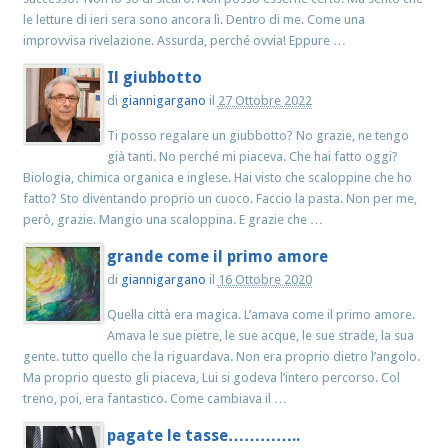
le letture di ieri sera sono ancora lì. Dentro di me. Come una
improvvisa rivelazione. Assurda, perché ovvia! Eppure …
Il giubbotto
di
giannigargano
il
27 Ottobre 2022
Ti posso regalare un giubbotto? No grazie, ne tengo
già tanti. No perché mi piaceva. Che hai fatto oggi?
Biologia, chimica organica e inglese. Hai visto che scaloppine che ho
fatto? Sto diventando proprio un cuoco. Faccio la pasta. Non per me,
però, grazie. Mangio una scaloppina. E grazie che …
grande come il primo amore
di
giannigargano
il
16 Ottobre 2020
Quella città era magica. L’amava come il primo amore.
Amava le sue pietre, le sue acque, le sue strade, la sua
gente. tutto quello che la riguardava. Non era proprio dietro l’angolo.
Ma proprio questo gli piaceva, Lui si godeva l’intero percorso. Col
treno, poi, era fantastico. Come cambiava il …
pagate le tasse…………..