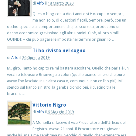
di
Alfo
il
18 Marzo 2020
Questo blog conta dieci anni e si è occupato sempre,
ma non solo, di questioni fiscali, Sempre, però, con un
occhio speciale ai comportamenti che, se scorretti, producono un
danno economico gravissimo agli altri uomini. Cioè, ai loro simili.
QUINDI: – chi può pagare le imposte nei termini originari lo …
Ti ho rivisto nel sogno
di
Alfo
il
26 Giugno 2019
MI giro. Tanto ho capito re mi basterà ascoltare. Quello che parla è un
vecchio televisore Brionvega a colori (quello bianco e nero che pure
avevo l’ho lasciato in un’altra casa o, comunque, non ce l’ho più). Mi
stendo sul fianco sinistro, la gamba ciondoloni, il cuscino tra le
braccia. …
Vittorio Nigro
di
Alfo
il
6 Maggio 2019
A Montella ci facevo il vice Procuratore dell’Ufficio del
Registro. Avevo 21 anni. Il Procuratore era giovane
anche lui, ma a me sembrava più vecchio di quello che veramente era.