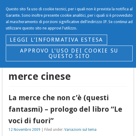
Questo sito fa uso di cookie tecnici, per i quali non è prevista la notifica al
Il Blog…
Garante. Sono inoltre presente cookie analitici, per i quali si è provveduto
al mascheramento di porzioni significative dell'indirizzo IP. Se continui ad
… di Gianni Gargano
utilizzare questo sito ne approvi l'utilizzo.
Navigation
LEGGI L'INFORMATIVA ESTESA
APPROVO L'USO DEI COOKIE SU
QUESTO SITO
CURRENTLY BROWSING TAG
merce cinese
La merce che non c’è (questi
fantasmi) – prologo del libro “Le
voci di fuori”
12 Novembre 2009
| Filed under:
Variazioni sul tema