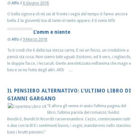
di
Alfo
il
6 Giugno 2018
O bella signora ch mi sei di fronte i segni del tempo ti fanno ancora
bella. E la gioventù tua di tanto in tanto appare. E ti svela Alfò
L’omm e niente
di
Alfo
il
9 Marzo 2018
Tu ti credi che è della tua stessa carne, E sei un fesso, un credulone a
pensà sta cosa. Non siamo tutti uguali. Esistono, ed è vero, i vigliacchi,
le doppie facce, i leccaculi. Gente anestetizzata nell’anima che magn e
bev e se ne fotte degli altri. Alfò …
IL PENSIERO ALTERNATIVO: L’ULTIMO LIBRO DI
GIANNI GARGANO
“E allora gli venne in aiuto l’ultima pagina del
libro, l’ultima parola del romanzo: livido!
Bendicò, Bendicò! Ricordò rasserenandosi. Cazzo, cominciavano tutti
e due con la B! E i sentimenti buoni, i sogni, mandarono nello stanzino
buio i brutti pensieri.”