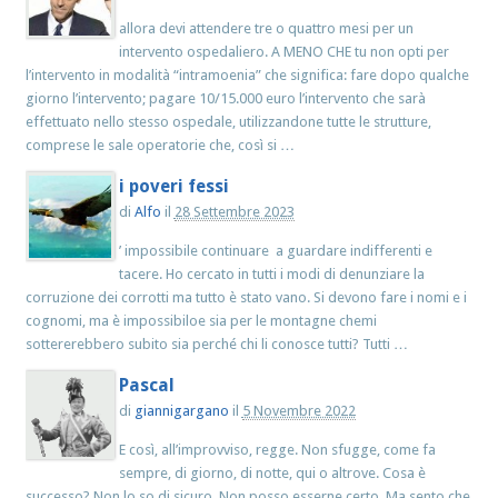
allora devi attendere tre o quattro mesi per un
intervento ospedaliero. A MENO CHE tu non opti per
l’intervento in modalità “intramoenia” che significa: fare dopo qualche
giorno l’intervento; pagare 10/15.000 euro l’intervento che sarà
effettuato nello stesso ospedale, utilizzandone tutte le strutture,
comprese le sale operatorie che, così si …
i poveri fessi
di
Alfo
il
28 Settembre 2023
’ impossibile continuare a guardare indifferenti e
tacere. Ho cercato in tutti i modi di denunziare la
corruzione dei corrotti ma tutto è stato vano. Si devono fare i nomi e i
cognomi, ma è impossibiloe sia per le montagne chemi
sottererebbero subito sia perché chi li conosce tutti? Tutti …
Pascal
di
giannigargano
il
5 Novembre 2022
E così, all’improvviso, regge. Non sfugge, come fa
sempre, di giorno, di notte, qui o altrove. Cosa è
successo? Non lo so di sicuro. Non posso esserne certo. Ma sento che