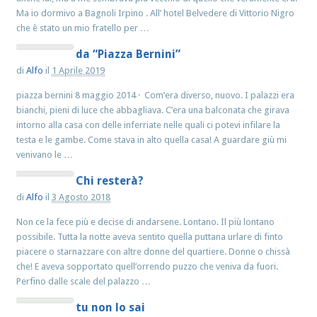
Ma io dormivo a Bagnoli Irpino . All’ hotel Belvedere di Vittorio Nigro
che è stato un mio fratello per …
da “Piazza Bernini”
di
Alfo
il
1 Aprile 2019
piazza bernini 8 maggio 2014 · Com’era diverso, nuovo. I palazzi era
bianchi, pieni di luce che abbagliava. C’era una balconata che girava
intorno alla casa con delle inferriate nelle quali ci potevi infilare la
testa e le gambe. Come stava in alto quella casa! A guardare giù mi
venivano le …
Chi resterà?
di
Alfo
il
3 Agosto 2018
Non ce la fece più e decise di andarsene. Lontano. Il più lontano
possibile. Tutta la notte aveva sentito quella puttana urlare di finto
piacere o starnazzare con altre donne del quartiere. Donne o chissà
che! E aveva sopportato quell’orrendo puzzo che veniva da fuori.
Perfino dalle scale del palazzo …
tu non lo sai