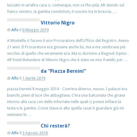
lasciato in un’altra casa o, comunque, non ce l’ho più). Mi stendo sul
fianco sinistro, la gamba ciondoloni, il cuscino tra le braccia. …
Vittorio Nigro
di
Alfo
il
6 Maggio 2019
A Montella ci facevo il vice Procuratore dell’Ufficio del Registro. Avevo
21 anni. Il Procuratore era giovane anche lui, ma a me sembrava più
vecchio di quello che veramente era. Ma io dormivo a Bagnoli Irpino .
All’ hotel Belvedere di Vittorio Nigro che è stato un mio fratello per …
da “Piazza Bernini”
di
Alfo
il
1 Aprile 2019
piazza bernini 8 maggio 2014 · Com’era diverso, nuovo. I palazzi era
bianchi, pieni di luce che abbagliava. C’era una balconata che girava
intorno alla casa con delle inferriate nelle quali ci potevi infilare la
testa e le gambe. Come stava in alto quella casa! A guardare giù mi
venivano le …
Chi resterà?
di
Alfo
il
3 Agosto 2018