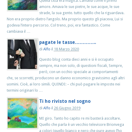
Quella città era magica. L’amava come il primo
amore. Amava le sue pietre, le sue acque, le sue
strade, la sua gente. tutto quello che la riguardava.
Non era proprio dietro l’angolo. Ma proprio questo gli piaceva, Lui si
godeva l’intero percorso. Col treno, poi, era fantastico. Come
cambiava il …
pagate le tasse…………..
di
Alfo
il
18 Marzo 2020
Questo blog conta dieci anni e si è occupato
sempre, ma non solo, di questioni fiscali, Sempre,
però, con un occhio speciale ai comportamenti
che, se scorretti, producono un danno economico gravissimo agli altri
uomini. Cioè, ai loro simili. QUINDI: – chi può pagare le imposte nei
termini originari lo …
Ti ho rivisto nel sogno
di
Alfo
il
26 Giugno 2019
MI giro. Tanto ho capito re mi basterà ascoltare.
Quello che parla è un vecchio televisore Brionvega
a colori (quello bianco e nero che pure avevo l’ho