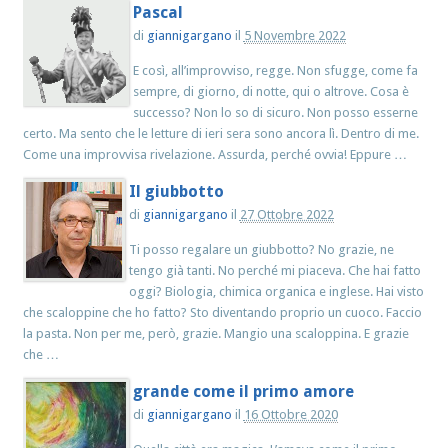
Pascal
di
giannigargano
il
5 Novembre 2022
E così, all’improvviso, regge. Non sfugge, come fa
sempre, di giorno, di notte, qui o altrove. Cosa è
successo? Non lo so di sicuro. Non posso esserne
certo. Ma sento che le letture di ieri sera sono ancora lì. Dentro di me.
Come una improvvisa rivelazione. Assurda, perché ovvia! Eppure …
Il giubbotto
di
giannigargano
il
27 Ottobre 2022
Ti posso regalare un giubbotto? No grazie, ne
tengo già tanti. No perché mi piaceva. Che hai fatto
oggi? Biologia, chimica organica e inglese. Hai visto
che scaloppine che ho fatto? Sto diventando proprio un cuoco. Faccio
la pasta. Non per me, però, grazie. Mangio una scaloppina. E grazie
che …
grande come il primo amore
di
giannigargano
il
16 Ottobre 2020