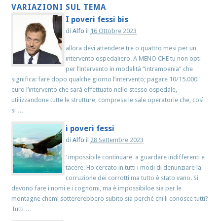
VARIAZIONI SUL TEMA
I poveri fessi bis
di
Alfo
il
16 Ottobre 2023
allora devi attendere tre o quattro mesi per un
intervento ospedaliero. A MENO CHE tu non opti
per l’intervento in modalità “intramoenia” che
significa: fare dopo qualche giorno l’intervento; pagare 10/15.000
euro l’intervento che sarà effettuato nello stesso ospedale,
utilizzandone tutte le strutture, comprese le sale operatorie che, così
si …
i poveri fessi
di
Alfo
il
28 Settembre 2023
’ impossibile continuare a guardare indifferenti e
tacere. Ho cercato in tutti i modi di denunziare la
corruzione dei corrotti ma tutto è stato vano. Si
devono fare i nomi e i cognomi, ma è impossibiloe sia per le
montagne chemi sottererebbero subito sia perché chi li conosce tutti?
Tutti …