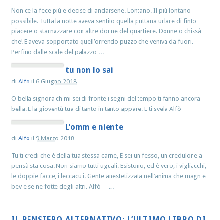
Non ce la fece più e decise di andarsene. Lontano. Il più lontano
possibile. Tutta la notte aveva sentito quella puttana urlare di finto
piacere o starnazzare con altre donne del quartiere. Donne o chissà
che! E aveva sopportato quell’orrendo puzzo che veniva da fuori.
Perfino dalle scale del palazzo …
tu non lo sai
di
Alfo
il
6 Giugno 2018
O bella signora ch mi sei di fronte i segni del tempo ti fanno ancora
bella. E la gioventù tua di tanto in tanto appare. E ti svela Alfò
L’omm e niente
di
Alfo
il
9 Marzo 2018
Tu ti credi che è della tua stessa carne, E sei un fesso, un credulone a
pensà sta cosa. Non siamo tutti uguali. Esistono, ed è vero, i vigliacchi,
le doppie facce, i leccaculi. Gente anestetizzata nell’anima che magn e
bev e se ne fotte degli altri. Alfò …
IL PENSIERO ALTERNATIVO: L’ULTIMO LIBRO DI