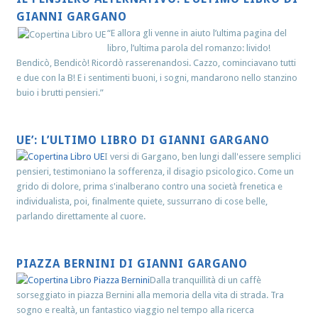
GIANNI GARGANO
“E allora gli venne in aiuto l’ultima pagina del
libro, l’ultima parola del romanzo: livido!
Bendicò, Bendicò! Ricordò rasserenandosi. Cazzo, cominciavano tutti
e due con la B! E i sentimenti buoni, i sogni, mandarono nello stanzino
buio i brutti pensieri.”
UE’: L’ULTIMO LIBRO DI GIANNI GARGANO
I versi di Gargano, ben lungi dall'essere semplici
pensieri, testimoniano la sofferenza, il disagio psicologico. Come un
grido di dolore, prima s'inalberano contro una società frenetica e
individualista, poi, finalmente quiete, sussurrano di cose belle,
parlando direttamente al cuore.
PIAZZA BERNINI DI GIANNI GARGANO
Dalla tranquillità di un caffè
sorseggiato in piazza Bernini alla memoria della vita di strada. Tra
sogno e realtà, un fantastico viaggio nel tempo alla ricerca