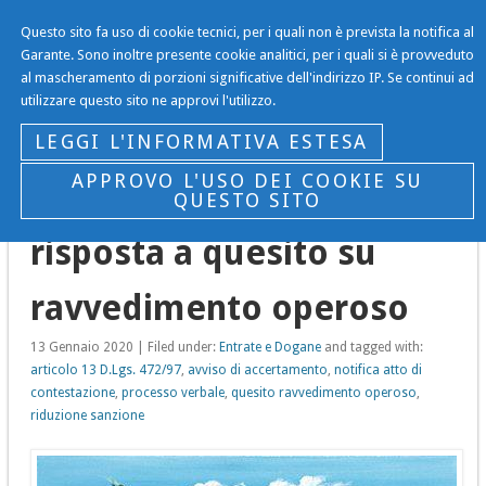
Questo sito fa uso di cookie tecnici, per i quali non è prevista la notifica al
Il Blog…
Garante. Sono inoltre presente cookie analitici, per i quali si è provveduto
al mascheramento di porzioni significative dell'indirizzo IP. Se continui ad
… di Gianni Gargano
utilizzare questo sito ne approvi l'utilizzo.
Navigation
LEGGI L'INFORMATIVA ESTESA
APPROVO L'USO DEI COOKIE SU
QUESTO SITO
risposta a quesito su
ravvedimento operoso
13 Gennaio 2020 | Filed under:
Entrate e Dogane
and tagged with:
articolo 13 D.Lgs. 472/97
,
avviso di accertamento
,
notifica atto di
contestazione
,
processo verbale
,
quesito ravvedimento operoso
,
riduzione sanzione